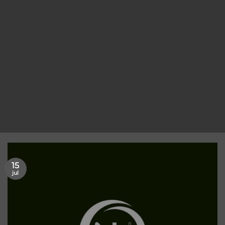
15
jul