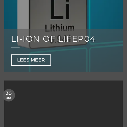
LI-ION OF LIFEP04
LEES MEER
30
apr