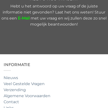
Hebt u het antwoord op uw vraag of de juiste
informatie niet gevonden? Laat het ons weten! Stuur
ons een
E-Mail
met uw vraag en wij zullen deze zo snel
mogelijk beantwoorden!
INFORMATIE
Nieuws
Veel Gestelde Vragen
Verzending
Algemene Voorwaarden
Contact
Links