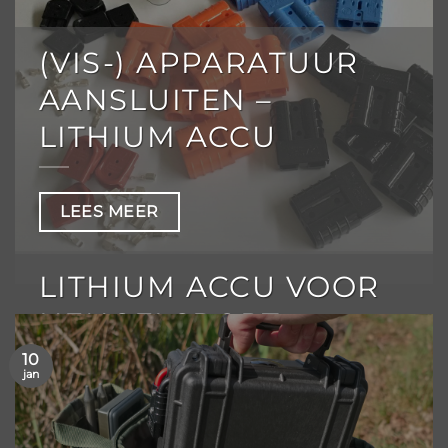
(VIS-) APPARATUUR
AANSLUITEN –
LITHIUM ACCU
LEES MEER
LITHIUM ACCU VOOR
HENGELSPORT
4 februari 2022
10
jan
LEES MEER