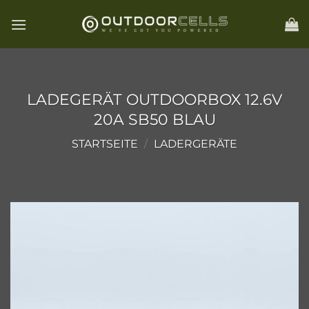
Zum
Inhalt
springen
LADEGERÄT OUTDOORBOX 12.6V
20A SB50 BLAU
STARTSEITE
/
LADERGERÄTE